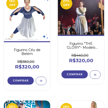
16
%
27
%
OFF
OFF
Figurino "THE
GLORY"- Modelo
Figurino Céu de
exclusivo!
Belém
R$440,00
R$320,00
R$380,00
R$320,00
COMPRAR
COMPRAR
26
%
26
%