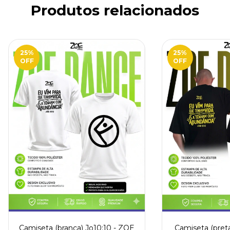
Produtos relacionados
25
%
25
%
OFF
OFF
Camiseta (branca) Jo10:10 - ZOE
Camiseta (preta