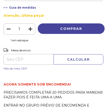
Guia de medidas
Atenção, última peça!
1
em estoque
ALTERAR CEP
Entregas para o CEP:
Meios de envio
CALCULAR
Não sei meu CEP
AGORA SOMENTE SOB ENCOMENDA!
PRECISAMOS COMPLETAR 20 PEDIDOS PARA MANDAR
FAZER POIS É FEITA UMA A UMA.
ENTRAR NO GRUPO PRÉVIO DE ENCOMENDA E