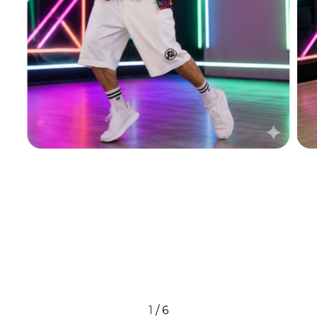
1
/
6